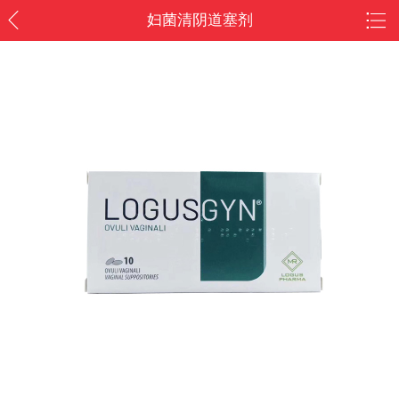
妇菌清阴道塞剂